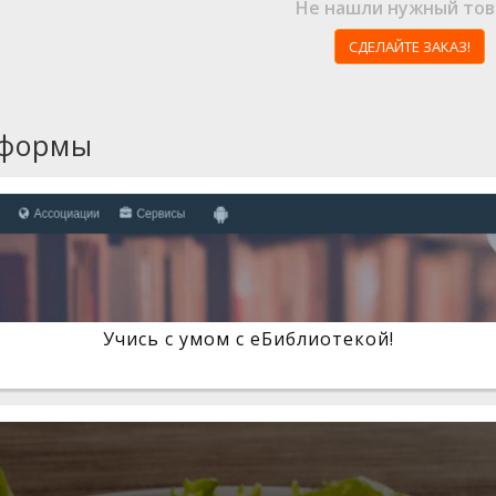
Не нашли нужный тов
СДЕЛАЙТЕ ЗАКАЗ!
тформы
Учись с умом с eБиблиотекой!