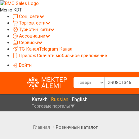
Меню KDT
Соц. сети
Торгов. сети
Туристич. сети
Ассоциации
Сервисы
TG Канал
Telegram Канал
Прилож.
Скачать мобильное приложение
Войти
Kazakh
Russian
English
/
/
Торговые порталы
Главная
Розничный каталог