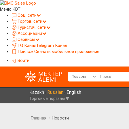
Меню KDT
Соц. сети
Торгов. сети
Туристич. сети
Ассоциации
Сервисы
TG Канал
Telegram Канал
Прилож.
Скачать мобильное приложение
Войти
Kazakh
Russian
English
/
/
Торговые порталы
Главная
Новости