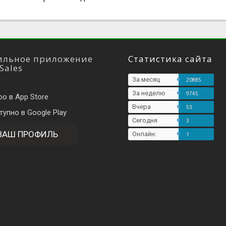
льное приложение
Статистика сайта
Sales
За месяц
20885
За неделю
9745
Вчера
53
Сегодня
3
ВАШ ПРОФИЛЬ
Онлайн:
1