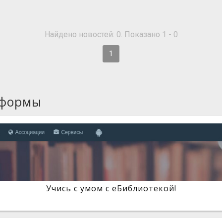
Найдено новостей: 0. Показано 1 - 0
1
тформы
Учись с умом с eБиблиотекой!