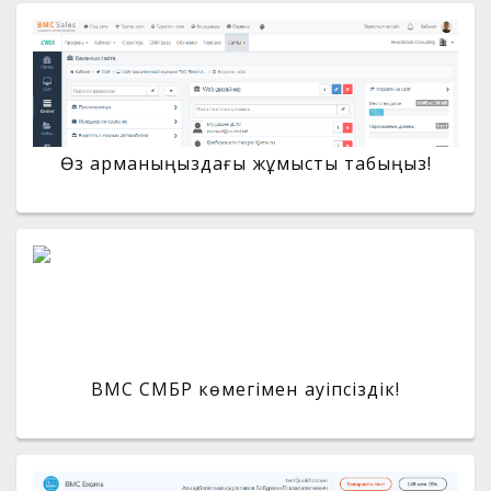
Өз арманыңыздағы жұмысты табыңыз!
BMC СМБР көмегімен қауіпсіздік!