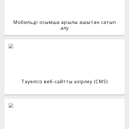
Мобильді қосымша арқылы қашықтан сатып
алу
Тәуелсіз веб-сайтты әзірлеу (CMS)