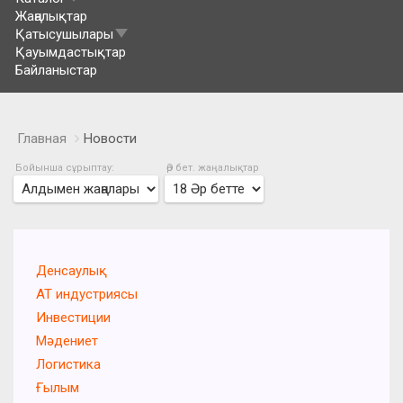
Жаңалықтар
Қатысушылары
Қауымдастықтар
Байланыстар
Главная
Новости
Бойынша сұрыптау:
Әр бет. жаңалықтар
Денсаулық
АТ индустриясы
Инвестиции
Мәдениет
Логистика
Ғылым