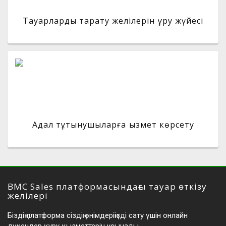
Тауарларды тарату желілерін құру жүйесі
Адал тұтынушыларға қызмет көрсету
BMC Sales платформасындағы тауар өткізу
желілері
Біздің платформа сіздің өнімдеріңізді сату үшін онлайн