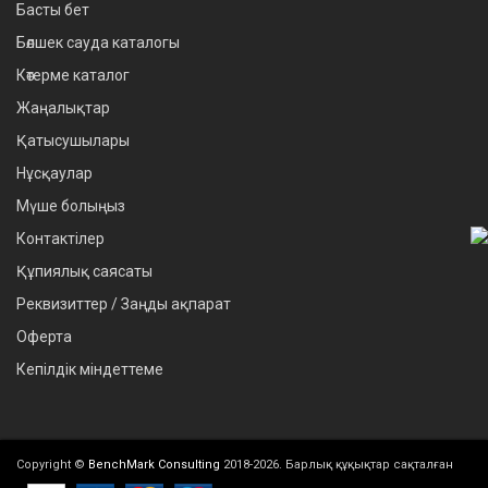
Басты бет
Бөлшек сауда каталогы
Көтерме каталог
Жаңалықтар
Қатысушылары
Нұсқаулар
Мүше болыңыз
Контактілер
Құпиялық саясаты
Реквизиттер / Заңды ақпарат
Оферта
Кепілдік міндеттеме
Copyright ©
BenchMark Consulting
2018-2026. Барлық құқықтар сақталған