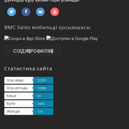
дүкендер құру қызметтерін ұсынады
BMC Sales мобильді қосымшасы
СІЗДІҢ ПРОФИЛІҢІЗ
Статистика сайта
Осы айда
22329
Осы аптада
10286
Кеше
45
Бүгін
1436
Желіде:
126