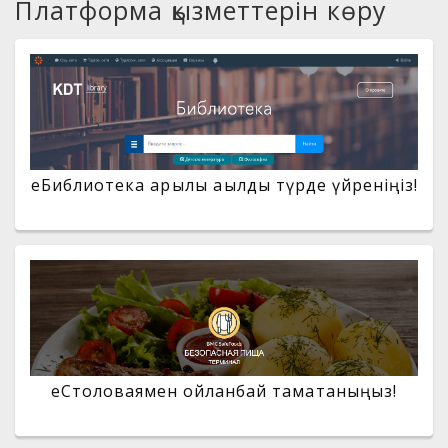
Платформа қызметтерін көру
eБиблиотека арқылы ақылды түрде үйреніңіз!
еСтоловаямен ойланбай тамақтаныңыз!