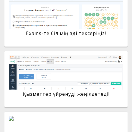
Exams-те біліміңізді тексеріңіз!
Қызметтер үйренуді жеңілдетеді!