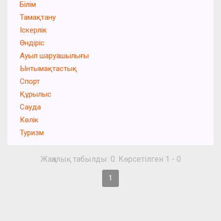
Білім
Тамақтану
Іскерлік
Өндіріс
Ауыл шаруашылығы
Ынтымақтастық
Спорт
Құрылыс
Сауда
Көлік
Туризм
Жаңалық табылды: 0. Көрсетілген 1 - 0
1