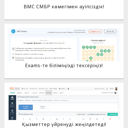
BMC СМБР көмегімен қауіпсіздік!
Exams-те біліміңізді тексеріңіз!
Қызметтер үйренуді жеңілдетеді!