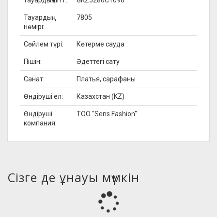
тауардың ИНТ:
GKZ5286C1090
Тауардың
7805
нөмірі:
Сөйлем түрі:
Көтерме сауда
Пішін:
Әдеттегі сату
Санат:
Платья, сарафаны
Өндіруші ел:
Казахстан (KZ)
Өндіруші
ТОО "Sens Fashion"
компания:
Сізге де ұнауы мүмкін