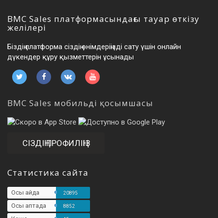
BMC Sales платформасындағы тауар өткізу
желілері
Біздің платформа сіздің өнімдеріңізді сату үшін онлайн
дүкендер құру қызметтерін ұсынады
BMC Sales мобильді қосымшасы
СІЗДІҢ ПРОФИЛІҢІЗ
Статистика сайта
Осы айда
20895
Осы аптада
8852