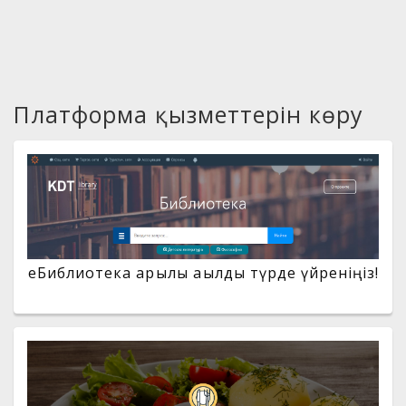
Платформа қызметтерін көру
eБиблиотека арқылы ақылды түрде үйреніңіз!