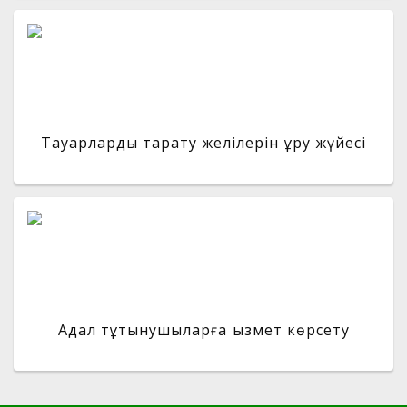
Тауарларды тарату желілерін құру жүйесі
Адал тұтынушыларға қызмет көрсету