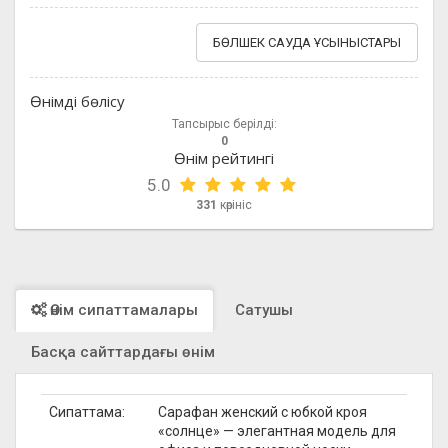
БӨЛШЕК САУДА ҰСЫНЫСТАРЫ
Өнімді бөлісу
Тапсырыс берілді:
0
Өнім рейтингі
5.0
331
көрініс
Өнім сипаттамалары
Сатушы
Басқа сайттардағы өнім
Сипаттама:
Сарафан женский с юбкой кроя
«солнце» — элегантная модель для