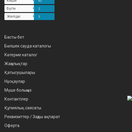
Кеше
45
Бүгін
2
Желіде:
3
Басты бет
Бөлшек сауда каталогы
Көтерме каталог
Жаңалықтар
Қатысушылары
Нұсқаулар
Мүше болыңыз
Контактілер
Құпиялық саясаты
Реквизиттер / Заңды ақпарат
Оферта