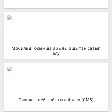
Мобильді қосымша арқылы қашықтан сатып
алу
Тәуелсіз веб-сайтты әзірлеу (CMS)