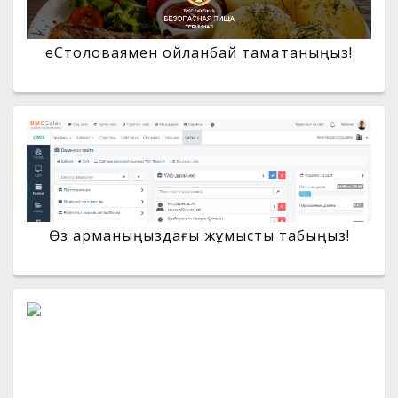
еСтоловаямен ойланбай тамақтаныңыз!
Өз арманыңыздағы жұмысты табыңыз!