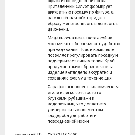
офиса и повседневной носки.
Приталенный силуэт формирует
аккуратную посадку по фигуре, а
расклешённая юбка придаёт
образу женственность и лёгкость в
движении.
Модель оснащена застёжкой на
молнии, что обеспечивает удобство
при надевании. Пояс в комплекте
позволяет регулировать посадку и
подчёркивает линию талии. Крой
продуман таким образом, чтобы
изделие выглядело аккуратно и
сохраняло форму в течение дня.
Сарафан выполнен в классическом
стиле и легко сочетается с
блузками, рубашками и
водолазками, что делает его
универсальным элементом
гардероба для работы и
повседневной носки.