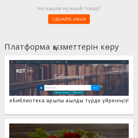
Не нашли нужный товар?
СДЕЛАЙТЕ ЗАКАЗ!
Платформа қызметтерін көру
eБиблиотека арқылы ақылды түрде үйреніңіз!