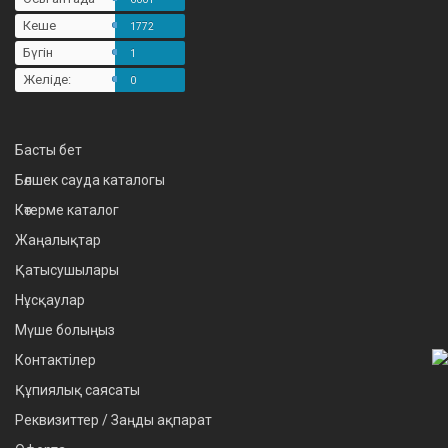
Кеше
1772
Бүгін
1
Желіде:
0
Басты бет
Бөлшек сауда каталогы
Көтерме каталог
Жаңалықтар
Қатысушылары
Нұсқаулар
Мүше болыңыз
Контактілер
Құпиялық саясаты
Реквизиттер / Заңды ақпарат