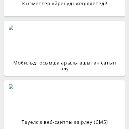
Қызметтер үйренуді жеңілдетеді!
Мобильді қосымша арқылы қашықтан сатып
алу
Тәуелсіз веб-сайтты әзірлеу (CMS)