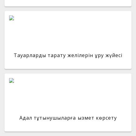
Тауарларды тарату желілерін құру жүйесі
Адал тұтынушыларға қызмет көрсету