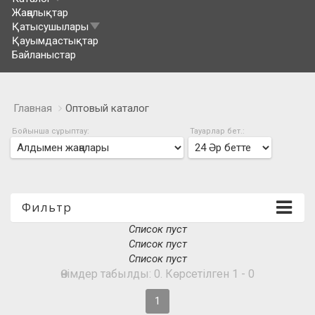
Жаңалықтар
Қатысушылары
Қауымдастықтар
Байланыстар
Главная
Оптовый каталог
Бойынша сұрыптау:
Тауарлар бет.:
Фильтр
Список пуст
Список пуст
Список пуст
Өнімдер табылды: 0. Көрсетілген 1 - 0
1