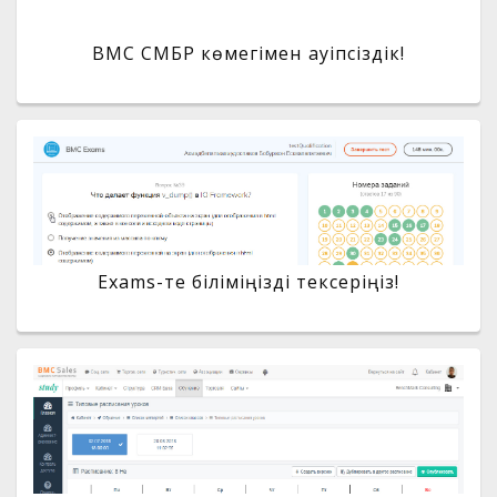
BMC СМБР көмегімен қауіпсіздік!
Exams-те біліміңізді тексеріңіз!