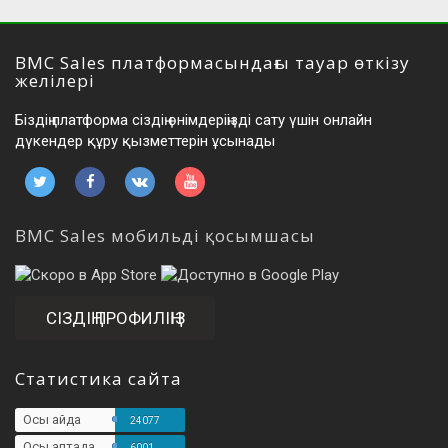
BMC Sales платформасындағы тауар өткізу
желілері
Біздің платформа сіздің өнімдеріңізді сату үшін онлайн
дүкендер құру қызметтерін ұсынады
BMC Sales мобильді қосымшасы
СІЗДІҢ ПРОФИЛІҢІЗ
Статистика сайта
Осы айда
24077
Осы аптада
6001