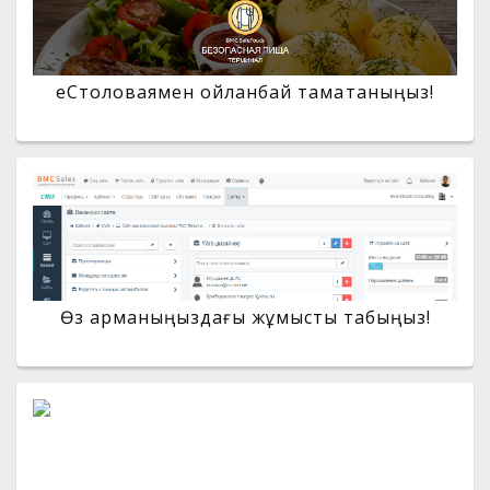
еСтоловаямен ойланбай тамақтаныңыз!
Өз арманыңыздағы жұмысты табыңыз!