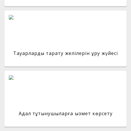
Тауарларды тарату желілерін құру жүйесі
Адал тұтынушыларға қызмет көрсету