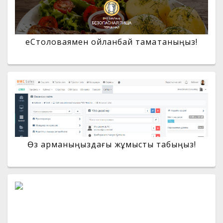
еСтоловаямен ойланбай тамақтаныңыз!
Өз арманыңыздағы жұмысты табыңыз!