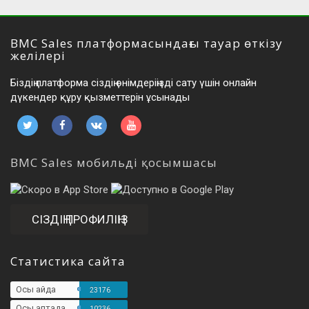
BMC Sales платформасындағы тауар өткізу
желілері
Біздің платформа сіздің өнімдеріңізді сату үшін онлайн
дүкендер құру қызметтерін ұсынады
BMC Sales мобильді қосымшасы
СІЗДІҢ ПРОФИЛІҢІЗ
Статистика сайта
Осы айда
23176
Осы аптада
10236