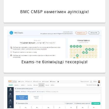
BMC СМБР көмегімен қауіпсіздік!
Exams-те біліміңізді тексеріңіз!