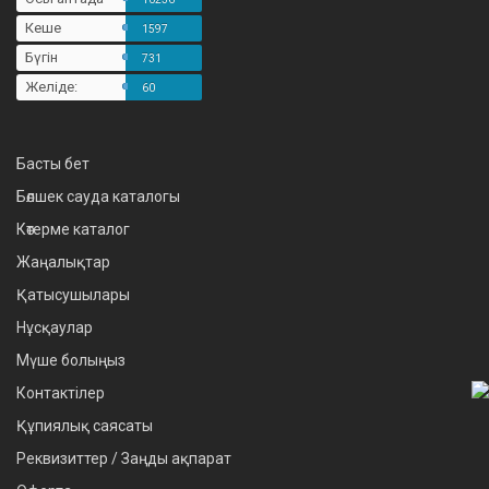
Кеше
1597
Бүгін
731
Желіде:
60
Басты бет
Бөлшек сауда каталогы
Көтерме каталог
Жаңалықтар
Қатысушылары
Нұсқаулар
Мүше болыңыз
Контактілер
Құпиялық саясаты
Реквизиттер / Заңды ақпарат