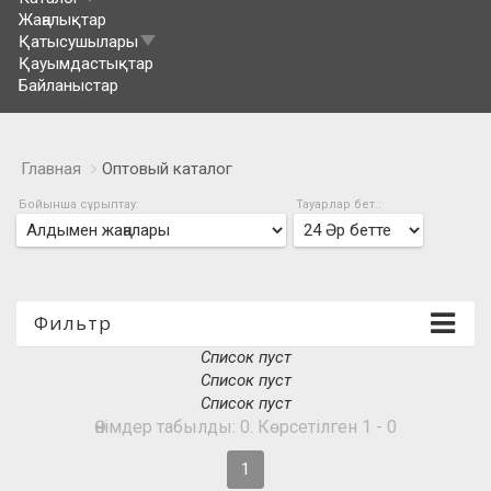
Жаңалықтар
Қатысушылары
Қауымдастықтар
Байланыстар
Главная
Оптовый каталог
Бойынша сұрыптау:
Тауарлар бет.:
Фильтр
Список пуст
Список пуст
Список пуст
Өнімдер табылды: 0. Көрсетілген 1 - 0
1