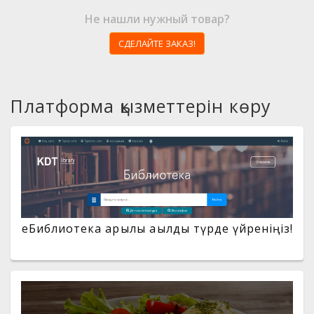
Не нашли нужный товар?
СДЕЛАЙТЕ ЗАКАЗ!
Платформа қызметтерін көру
eБиблиотека арқылы ақылды түрде үйреніңіз!