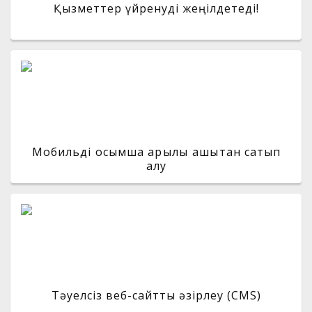
Қызметтер үйренуді жеңілдетеді!
Мобильді қосымша арқылы қашықтан сатып
алу
Тәуелсіз веб-сайтты әзірлеу (CMS)