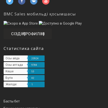
BMC Sales мобильді қосымшасы
СІЗДІҢ ПРОФИЛІҢІЗ
Статистика сайта
Осы айда
20924
Осы аптада
9784
Кеше
53
Бүгін
42
Желіде:
1
Басты бет