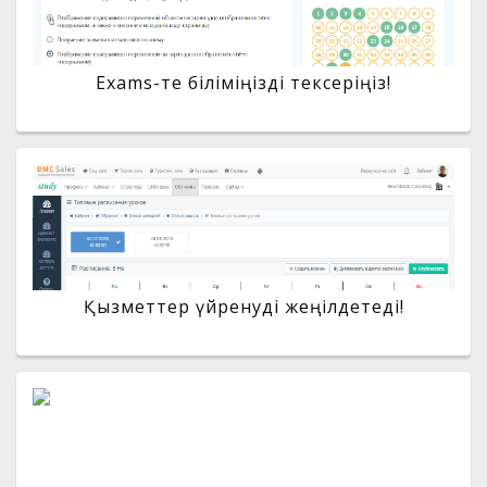
Exams-те біліміңізді тексеріңіз!
Қызметтер үйренуді жеңілдетеді!