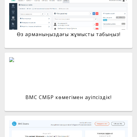
Өз арманыңыздағы жұмысты табыңыз!
BMC СМБР көмегімен қауіпсіздік!