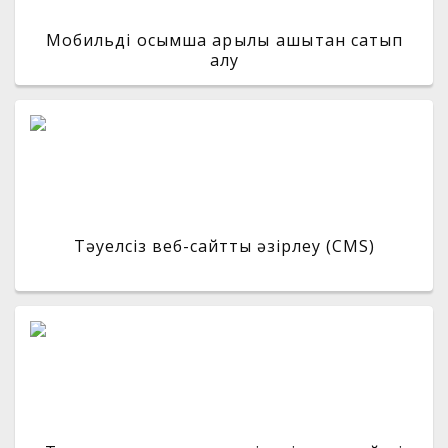
Мобильді қосымша арқылы қашықтан сатып
алу
Тәуелсіз веб-сайтты әзірлеу (CMS)