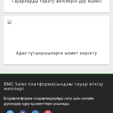
Тауарларды тарату желілерін құру жүйесі
Адал тұтынушыларға қызмет көрсету
BMC Sales платформасындағы тауар өткізу
желілері
Біздің платформа сіздің өнімдеріңізді сату үшін онлайн
дүкендер құру қызметтерін ұсынады