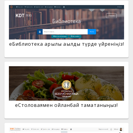
eБиблиотека арқылы ақылды түрде үйреніңіз!
еСтоловаямен ойланбай тамақтаныңыз!