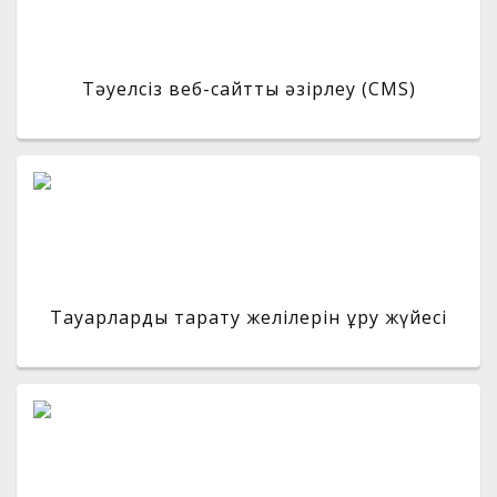
Тәуелсіз веб-сайтты әзірлеу (CMS)
Тауарларды тарату желілерін құру жүйесі