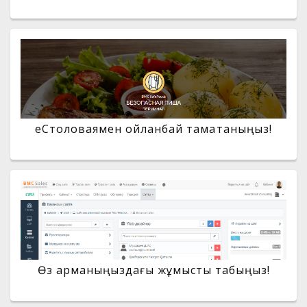
еСтоловаямен ойланбай тамақтаныңыз!
Өз арманыңыздағы жұмысты табыңыз!