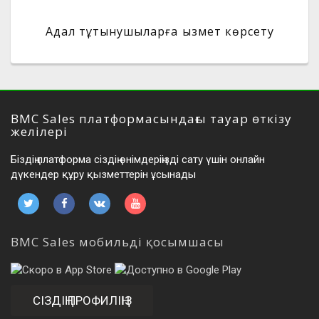
Адал тұтынушыларға қызмет көрсету
BMC Sales платформасындағы тауар өткізу
желілері
Біздің платформа сіздің өнімдеріңізді сату үшін онлайн
дүкендер құру қызметтерін ұсынады
BMC Sales мобильді қосымшасы
СІЗДІҢ ПРОФИЛІҢІЗ