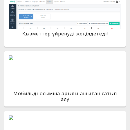
Қызметтер үйренуді жеңілдетеді!
Мобильді қосымша арқылы қашықтан сатып
алу