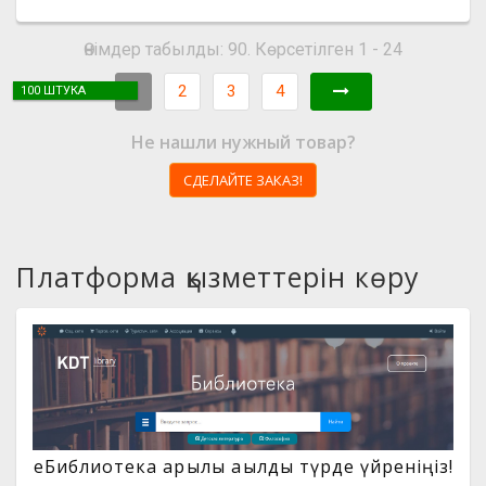
Өнімдер табылды: 90. Көрсетілген 1 - 24
1
2
3
4
100 ШТУКА
Не нашли нужный товар?
СДЕЛАЙТЕ ЗАКАЗ!
Платформа қызметтерін көру
eБиблиотека арқылы ақылды түрде үйреніңіз!