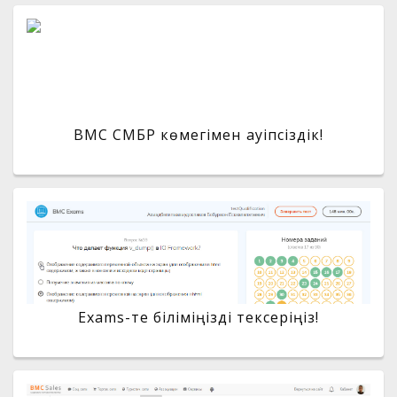
BMC СМБР көмегімен қауіпсіздік!
Exams-те біліміңізді тексеріңіз!