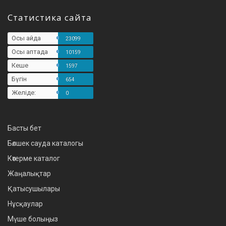
Статистика сайта
Осы айда
23099
Осы аптада
10159
Кеше
1597
Бүгін
654
Желіде:
0
Басты бет
Бөлшек сауда каталогы
Көтерме каталог
Жаңалықтар
Қатысушылары
Нұсқаулар
Мүше болыңыз