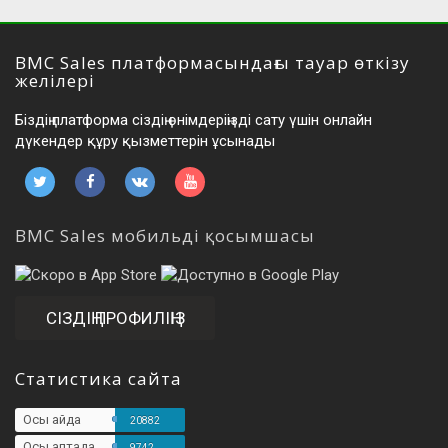
BMC Sales платформасындағы тауар өткізу
желілері
Біздің платформа сіздің өнімдеріңізді сату үшін онлайн
дүкендер құру қызметтерін ұсынады
BMC Sales мобильді қосымшасы
СІЗДІҢ ПРОФИЛІҢІЗ
Статистика сайта
Осы айда
20882
Осы аптада
9742