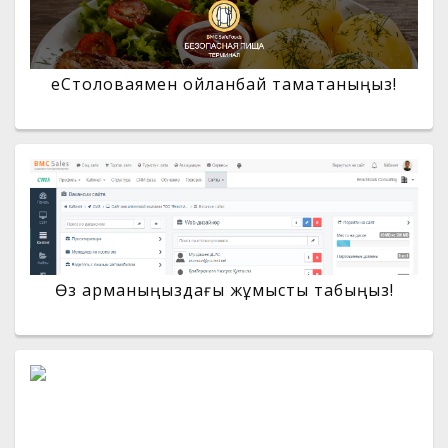
еСтоловаямен ойланбай тамақтаныңыз!
Өз арманыңыздағы жұмысты табыңыз!