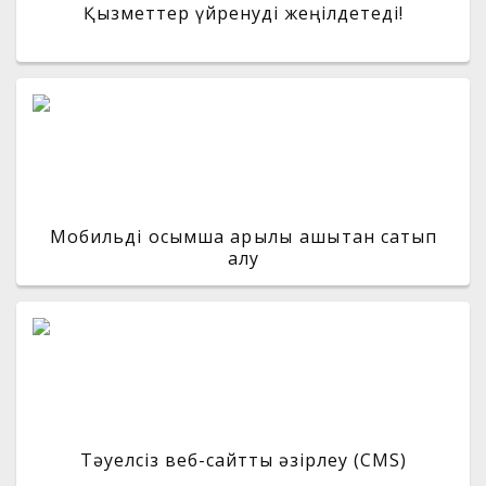
Қызметтер үйренуді жеңілдетеді!
Мобильді қосымша арқылы қашықтан сатып
алу
Тәуелсіз веб-сайтты әзірлеу (CMS)