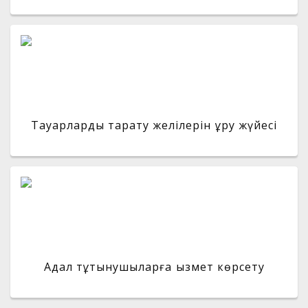
Тауарларды тарату желілерін құру жүйесі
Адал тұтынушыларға қызмет көрсету