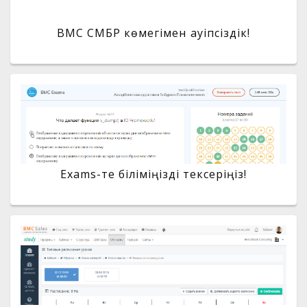
BMC СМБР көмегімен қауіпсіздік!
Exams-те біліміңізді тексеріңіз!