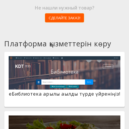
Не нашли нужный товар?
СДЕЛАЙТЕ ЗАКАЗ!
Платформа қызметтерін көру
eБиблиотека арқылы ақылды түрде үйреніңіз!