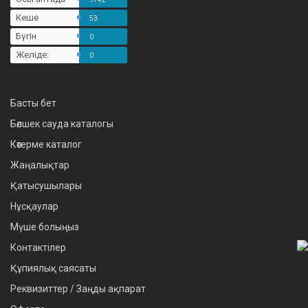
Кеше
53
Бүгін
0
Желіде:
0
Басты бет
Бөлшек сауда каталогы
Көтерме каталог
Жаңалықтар
Қатысушылары
Нұсқаулар
Мүше болыңыз
Контактілер
Құпиялық саясаты
Реквизиттер / Заңды ақпарат