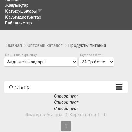
Жаңалықтар
Қатысушылары
Қауымдастықтар
Байланыстар
Главная
Оптовый каталог
Продукты питания
Бойынша сұрыптау:
Тауарлар бет.:
Фильтр
Список пуст
Список пуст
Список пуст
Өнімдер табылды: 0. Көрсетілген 1 - 0
1