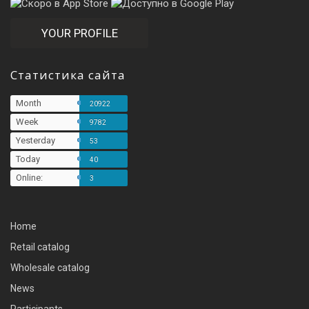
YOUR PROFILE
Статистика сайта
Month
20922
Week
9782
Yesterday
53
Today
40
Online:
3
Home
Retail catalog
Wholesale catalog
News
Participants