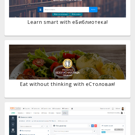
Learn smart with eБиблиотека!
Eat without thinking with eСтоловая!