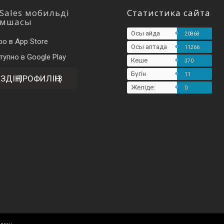
Sales мобильді
Статистика сайта
ымшасы
Осы айда
20868
Осы аптада
11266
Кеше
370
Бүгін
11
ІЗДІҢ ПРОФИЛІҢІЗ
Желіде:
0