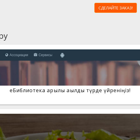
СДЕЛАЙТЕ ЗАКАЗ!
ру
eБиблиотека арқылы ақылды түрде үйреніңіз!