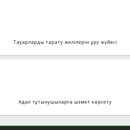
Тауарларды тарату желілерін құру жүйесі
Адал тұтынушыларға қызмет көрсету