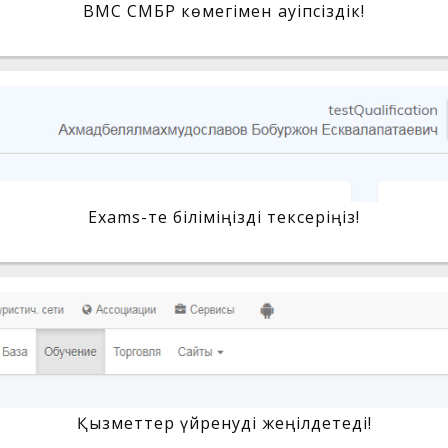
BMC СМБР көмегімен қауіпсіздік!
Exams-те біліміңізді тексеріңіз!
Қызметтер үйренуді жеңілдетеді!