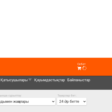
Себет
Қатысушылары
Қауымдастықтар
Байланыстар
ынша сұрыптау:
Тауарлар бет.: