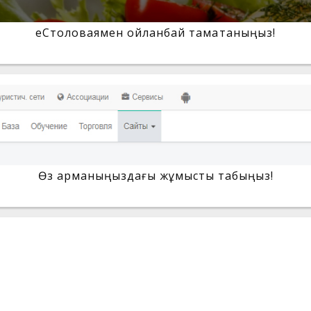
еСтоловаямен ойланбай тамақтаныңыз!
Өз арманыңыздағы жұмысты табыңыз!