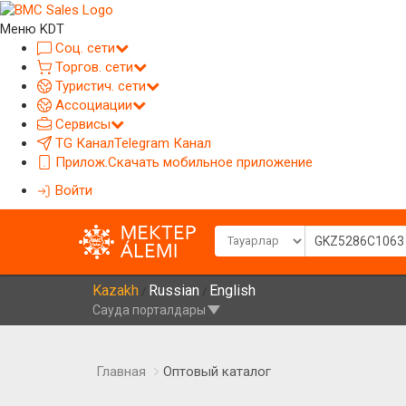
Меню KDT
Соц. сети
Торгов. сети
Туристич. сети
Ассоциации
Сервисы
TG Канал
Telegram Канал
Прилож.
Скачать мобильное приложение
Войти
Kazakh
Russian
English
/
/
Сауда порталдары
Главная
Оптовый каталог