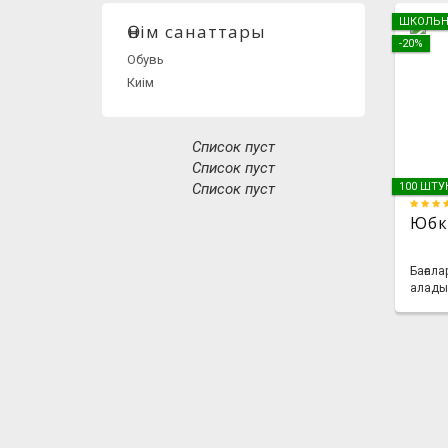
ШКОЛЬН
Өнім санаттары
-20%
Обувь
Киім
Список пуст
Список пуст
Список пуст
100 ШТУ
Юбк
Бағала
алады