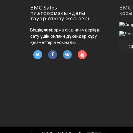
BMC Sales
BMC 
платформасындағы
қос
тауар өткізу желілері
Біздің платформа сіздің өнімдеріңізді
сату үшін онлайн дүкендер құру
қызметтерін ұсынады
С