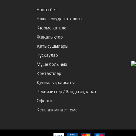
Басты бет
Бөлшек сауда каталогы
Көтерме каталог
Жаңалықтар
Қатысушылары
Нұсқаулар
Мүше болыңыз
Контактілер
Құпиялық саясаты
Реквизиттер / Заңды ақпарат
Оферта
Кепілдік міндеттеме