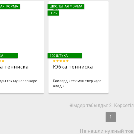
АЯ ФОРМА
ШКОЛЬНАЯ ФОРМА
-10%
КА
100 ШТУКА
а тенниска
Юбка тенниска
рды тек мүшелер көре
Бағаларды тек мүшелер көре
алады
Өнімдер табылды: 2. Көрсетіл
1
Не нашли нужный тов