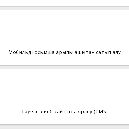
Мобильді қосымша арқылы қашықтан сатып алу
Тәуелсіз веб-сайтты әзірлеу (CMS)