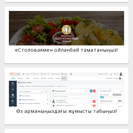
еСтоловаямен ойланбай тамақтаныңыз!
Өз арманыңыздағы жұмысты табыңыз!