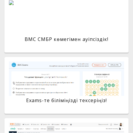
BMC СМБР көмегімен қауіпсіздік!
Exams-те біліміңізді тексеріңіз!