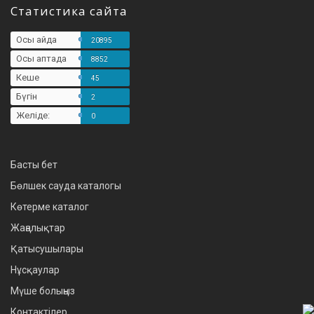
Статистика сайта
Осы айда
20895
Осы аптада
8852
Кеше
45
Бүгін
2
Желіде:
0
Басты бет
Бөлшек сауда каталогы
Көтерме каталог
Жаңалықтар
Қатысушылары
Нұсқаулар
Мүше болыңыз
Контактілер