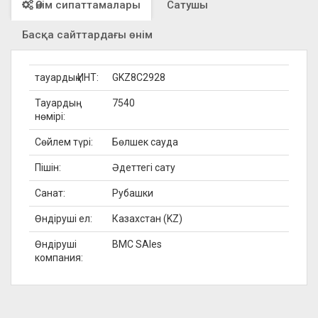
Өнім сипаттамалары
Сатушы
Басқа сайттардағы өнім
тауардың ИНТ:
GKZ8C2928
Тауардың
7540
нөмірі:
Сөйлем түрі:
Бөлшек сауда
Пішін:
Әдеттегі сату
Санат:
Рубашки
Өндіруші ел:
Казахстан (KZ)
Өндіруші
BMC SAles
компания: