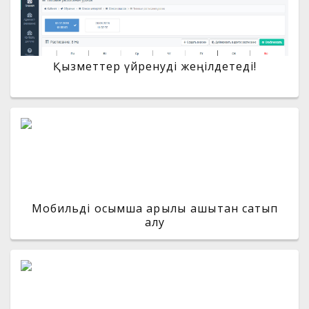
Қызметтер үйренуді жеңілдетеді!
Мобильді қосымша арқылы қашықтан сатып
алу