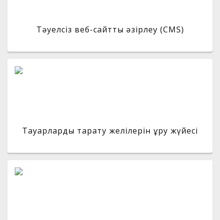
Тәуелсіз веб-сайтты әзірлеу (CMS)
Тауарларды тарату желілерін құру жүйесі