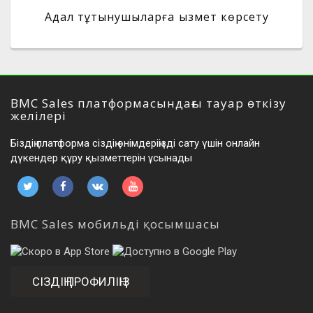
Адал тұтынушыларға қызмет көрсету
BMC Sales платформасындағы тауар өткізу
желілері
Біздің платформа сіздің өнімдеріңізді сату үшін онлайн
дүкендер құру қызметтерін ұсынады
BMC Sales мобильді қосымшасы
СІЗДІҢ ПРОФИЛІҢІЗ