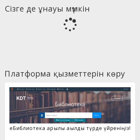
Сізге де ұнауы мүмкін
Платформа қызметтерін көру
eБиблиотека арқылы ақылды түрде үйреніңіз!