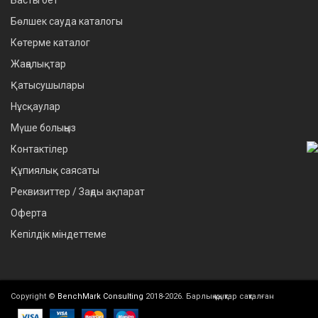
Бөлшек сауда каталогы
Көтерме каталог
Жаңалықтар
Қатысушылары
Нұсқаулар
Мүше болыңыз
Контактілер
Құпиялық саясаты
Реквизиттер / Заңды ақпарат
Оферта
Кепілдік міндеттеме
Copyright ©
BenchMark Consulting
2018-2026. Барлық құқықтар сақталған