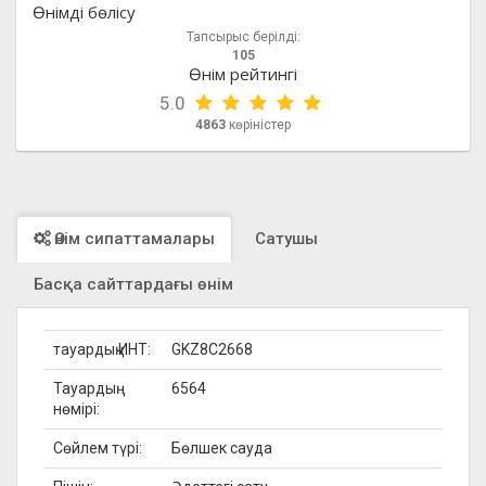
Өнімді бөлісу
Тапсырыс берілді:
105
Өнім рейтингі
5.0
4863
көріністер
Өнім сипаттамалары
Сатушы
Басқа сайттардағы өнім
тауардың ИНТ:
GKZ8C2668
Тауардың
6564
нөмірі:
Сөйлем түрі:
Бөлшек сауда