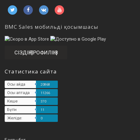
BMC Sales мобильді қосымшасы
СІЗДІҢ ПРОФИЛІҢІЗ
Статистика сайта
Осы айда
20868
Осы аптада
11266
Кеше
370
Бүгін
11
Желіде:
0
Басты бет