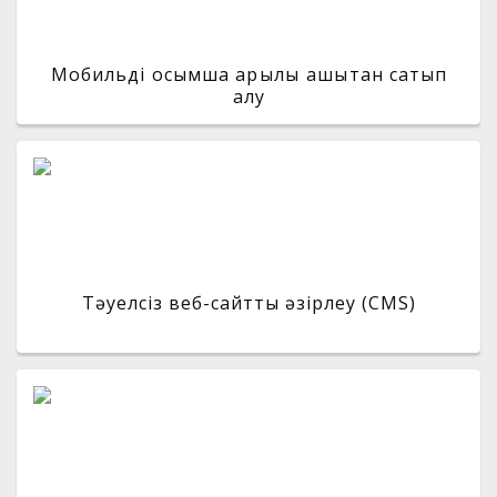
Мобильді қосымша арқылы қашықтан сатып
алу
Тәуелсіз веб-сайтты әзірлеу (CMS)