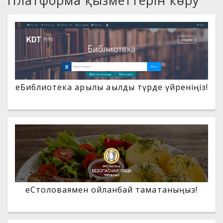
Платформа қызметтерін көру
eБиблиотека арқылы ақылды түрде үйреніңіз!
еСтоловаямен ойланбай тамақтаныңыз!