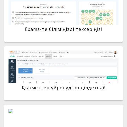
Exams-те біліміңізді тексеріңіз!
Қызметтер үйренуді жеңілдетеді!