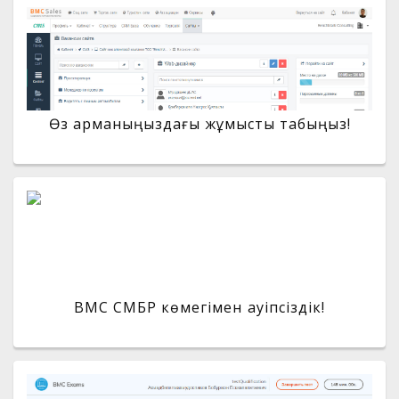
Өз арманыңыздағы жұмысты табыңыз!
BMC СМБР көмегімен қауіпсіздік!