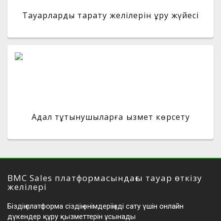
Тауарларды тарату желілерін құру жүйесі
Адал тұтынушыларға қызмет көрсету
BMC Sales платформасындағы тауар өткізу
желілері
Біздің платформа сіздің өнімдеріңізді сату үшін онлайн
дүкендер құру қызметтерін ұсынады