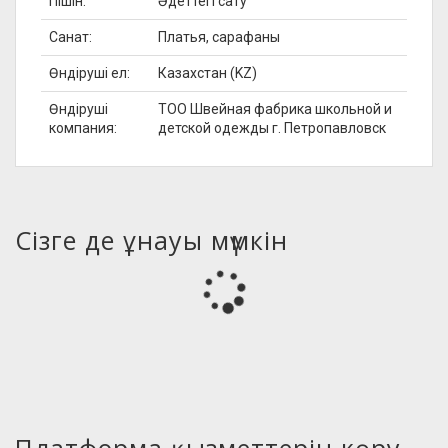
Пішін:
Әдеттегі сату
Санат:
Платья, сарафаны
Өндіруші ел:
Казахстан (KZ)
Өндіруші
ТОО Швейная фабрика школьной и
компания:
детской одежды г. Петропавловск
Сізге де ұнауы мүмкін