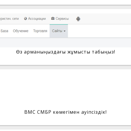
Өз арманыңыздағы жұмысты табыңыз!
BMC СМБР көмегімен қауіпсіздік!