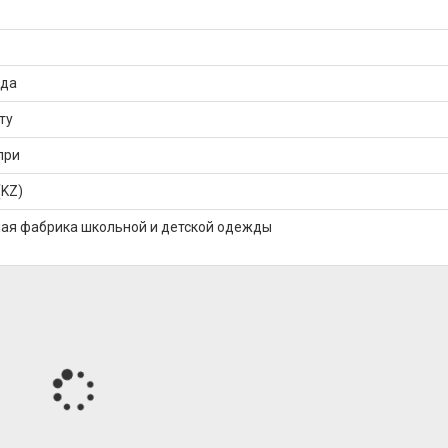
уда
ту
при
(KZ)
ая фабрика школьной и детской одежды