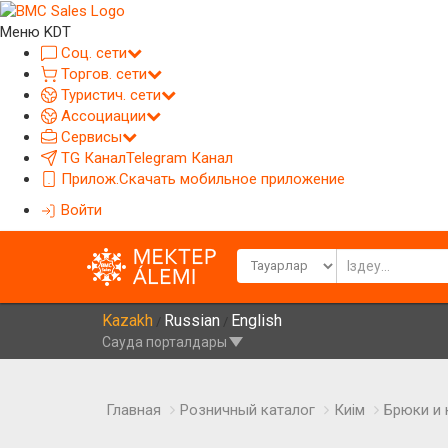
Меню KDT
Соц. сети
Торгов. сети
Туристич. сети
Ассоциации
Сервисы
TG Канал
Telegram Канал
Прилож.
Скачать мобильное приложение
Войти
Kazakh
Russian
English
/
/
Сауда порталдары
Главная
Розничный каталог
Киім
Брюки и 