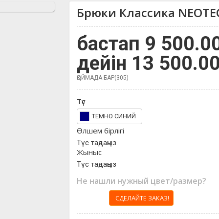
Брюки Классика NEOTE
бастап 9 500.0
дейін 13 500.0
ҚОЙМАДА БАР(305)
Түс
ТЕМНО СИНИЙ
Өлшем бірлігі
Түс таңдаңыз
Жыныс
Түс таңдаңыз
Не нашли нужный цвет/размер?
СДЕЛАЙТЕ ЗАКАЗ!