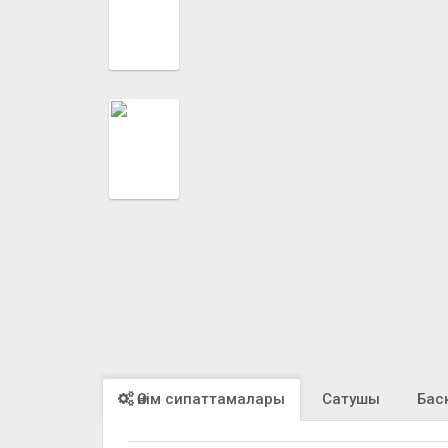
Өнім сипаттамалары
Сатушы
Бас