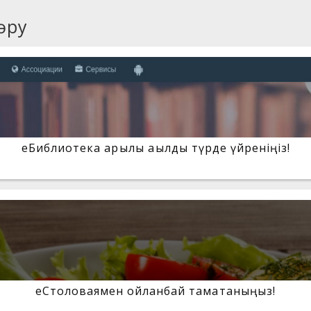
өру
eБиблиотека арқылы ақылды түрде үйреніңіз!
еСтоловаямен ойланбай тамақтаныңыз!