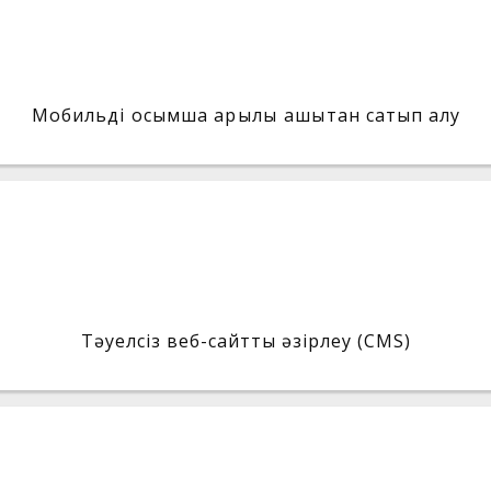
Мобильді қосымша арқылы қашықтан сатып алу
Тәуелсіз веб-сайтты әзірлеу (CMS)