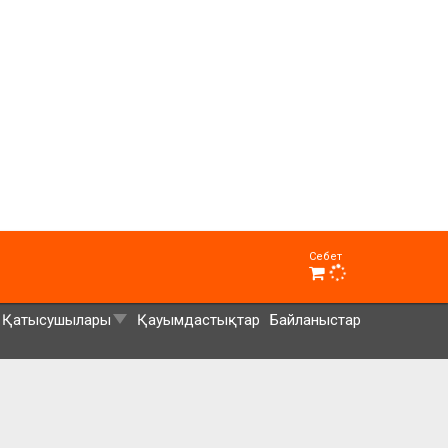
Себет
Қатысушылары
Қауымдастықтар
Байланыстар