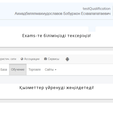
Exams-те біліміңізді тексеріңіз!
Қызметтер үйренуді жеңілдетеді!