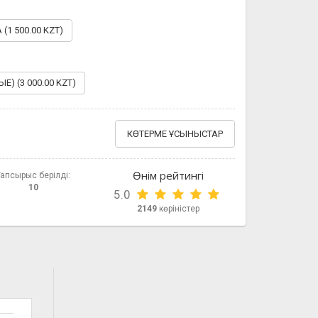
(1 500.00 KZT)
 (3 000.00 KZT)
КӨТЕРМЕ ҰСЫНЫСТАР
Өнім рейтингі
Тапсырыс берілді:
10
5.0
2149
көріністер