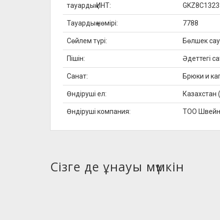
тауардың ИНТ:
GKZ8C1323
Тауардың нөмірі:
7788
Сөйлем түрі:
Бөлшек са
Пішін:
Әдеттегі са
Санат:
Брюки и ка
Өндіруші ел:
Казахстан 
Өндіруші компания:
ТОО Швейн
Сізге де ұнауы мүмкін