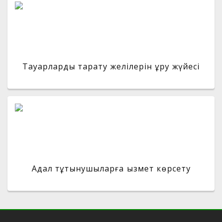
Тауарларды тарату желілерін құру жүйесі
Адал тұтынушыларға қызмет көрсету