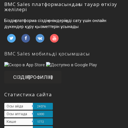
BMC Sales платформасындағы тауар өткізу
желілері
Біздің платформа сіздің өнімдеріңізді сату үшін онлайн
дүкендер құру қызметтерін ұсынады
BMC Sales мобильді қосымшасы
СІЗДІҢ ПРОФИЛІҢІЗ
Статистика сайта
Осы айда
24076
Осы аптада
6000
Кеше
1772