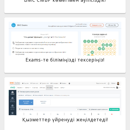
Exams-те біліміңізді тексеріңіз!
Қызметтер үйренуді жеңілдетеді!