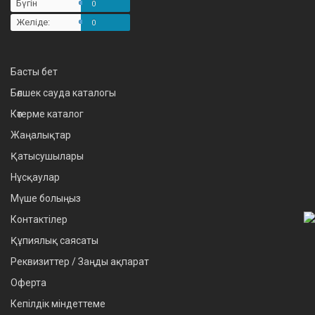
Бүгін
0
Желіде:
0
Басты бет
Бөлшек сауда каталогы
Көтерме каталог
Жаңалықтар
Қатысушылары
Нұсқаулар
Мүше болыңыз
Контактілер
Құпиялық саясаты
Реквизиттер / Заңды ақпарат
Оферта
Кепілдік міндеттеме