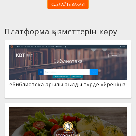
СДЕЛАЙТЕ ЗАКАЗ!
Платформа қызметтерін көру
eБиблиотека арқылы ақылды түрде үйреніңіз!