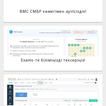
BMC СМБР көмегімен қауіпсіздік!
Exams-те біліміңізді тексеріңіз!