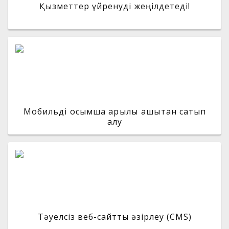
Қызметтер үйренуді жеңілдетеді!
Мобильді қосымша арқылы қашықтан сатып
алу
Тәуелсіз веб-сайтты әзірлеу (CMS)