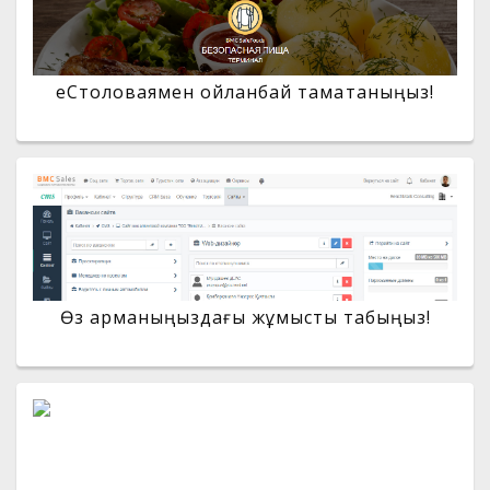
еСтоловаямен ойланбай тамақтаныңыз!
Өз арманыңыздағы жұмысты табыңыз!