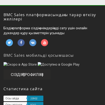
BMC Sales платформасындағы тауар өткізу
желілері
Біздің платформа сіздің өнімдеріңізді сату үшін онлайн
дүкендер құру қызметтерін ұсынады
BMC Sales мобильді қосымшасы
СІЗДІҢ ПРОФИЛІҢІЗ
Статистика сайта
Осы айда
20902
Осы аптада
9762