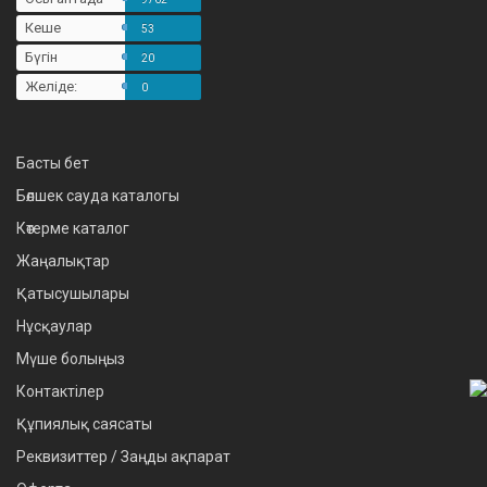
Кеше
53
Бүгін
20
Желіде:
0
Басты бет
Бөлшек сауда каталогы
Көтерме каталог
Жаңалықтар
Қатысушылары
Нұсқаулар
Мүше болыңыз
Контактілер
Құпиялық саясаты
Реквизиттер / Заңды ақпарат