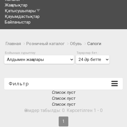
Жаңалықтар
Қатысушылары
Қауымдастықтар
Байланыстар
Главная
Розничный каталог
Обувь
Сапоги
Бойынша сұрыптау:
Тауарлар бет.:
Фильтр
Список пуст
Список пуст
Список пуст
Өнімдер табылды: 0. Көрсетілген 1 - 0
1