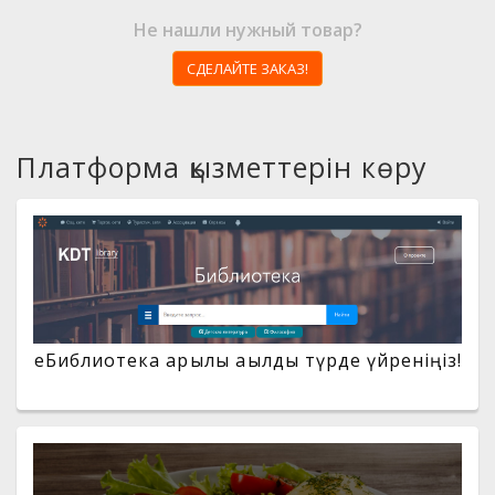
Не нашли нужный товар?
СДЕЛАЙТЕ ЗАКАЗ!
Платформа қызметтерін көру
eБиблиотека арқылы ақылды түрде үйреніңіз!