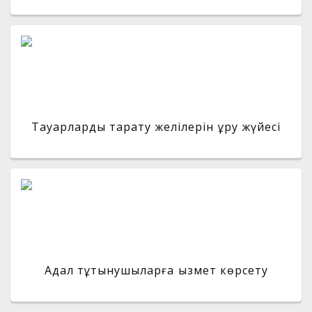
Тауарларды тарату желілерін құру жүйесі
Адал тұтынушыларға қызмет көрсету