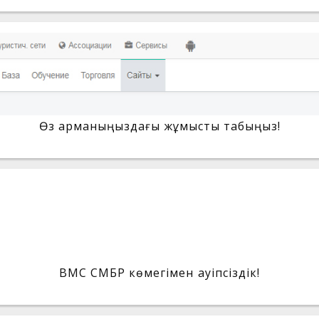
Өз арманыңыздағы жұмысты табыңыз!
BMC СМБР көмегімен қауіпсіздік!