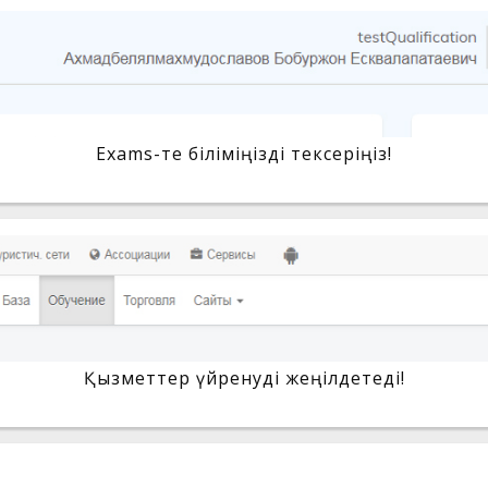
Exams-те біліміңізді тексеріңіз!
Қызметтер үйренуді жеңілдетеді!