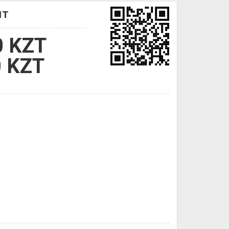
нт
0 KZT
0 KZT