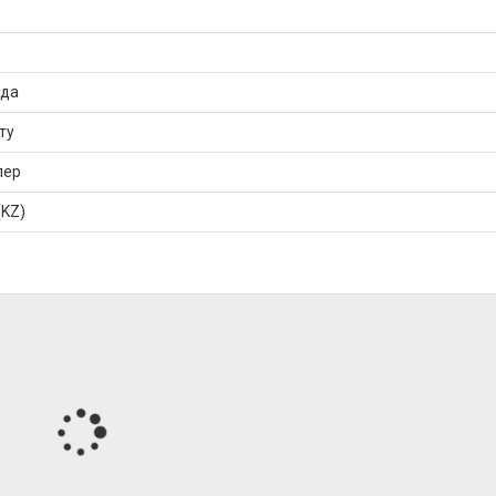
уда
ту
лер
(KZ)