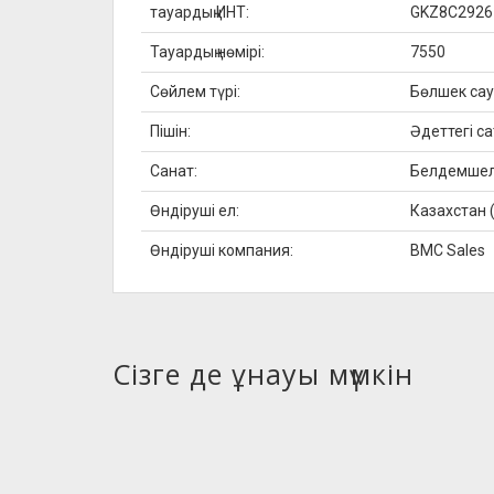
тауардың ИНТ:
GKZ8C2926
Тауардың нөмірі:
7550
Сөйлем түрі:
Бөлшек са
Пішін:
Әдеттегі са
Санат:
Белдемше
Өндіруші ел:
Казахстан 
Өндіруші компания:
BMC Sales
Сізге де ұнауы мүмкін