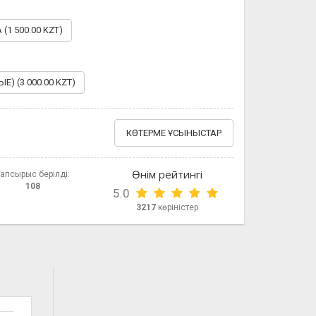
(1 500.00 KZT)
 (3 000.00 KZT)
КӨТЕРМЕ ҰСЫНЫСТАР
Өнім рейтингі
Тапсырыс берілді:
108
5.0
3217
көріністер