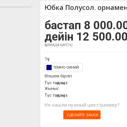
Юбка Полусол. орнаме
бастап 8 000.0
дейін 12 500.0
ҚОЙМАДА БАР(76)
Түс
ТЕМНО СИНИЙ
Өлшем бірлігі
Түс таңдаңыз
Жыныс
Түс таңдаңыз
Не нашли нужный цвет/размер?
СДЕЛАЙТЕ ЗАКАЗ!