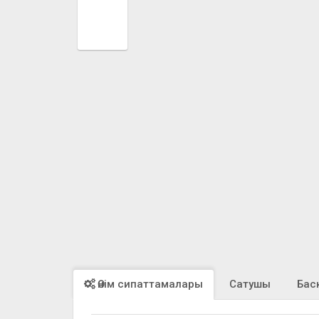
Өнім сипаттамалары
Сатушы
Бас