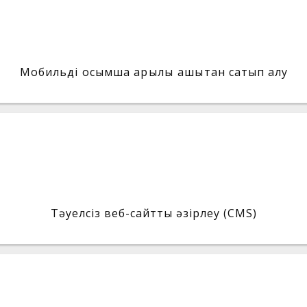
Мобильді қосымша арқылы қашықтан сатып алу
Тәуелсіз веб-сайтты әзірлеу (CMS)