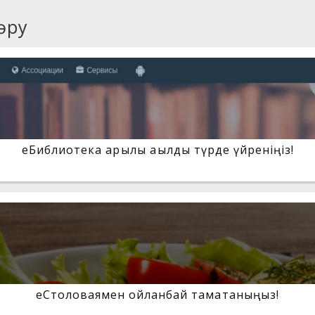
өру
eБиблиотека арқылы ақылды түрде үйреніңіз!
еСтоловаямен ойланбай тамақтаныңыз!