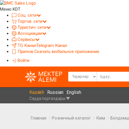
Меню KDT
Соц. сети
Торгов. сети
Туристич. сети
Ассоциации
Сервисы
TG Канал
Telegram Канал
Прилож.
Скачать мобильное приложение
Войти
Kazakh
Russian
English
/
/
Сауда порталдары
Главная
Розничный каталог
Киім
Белдемш