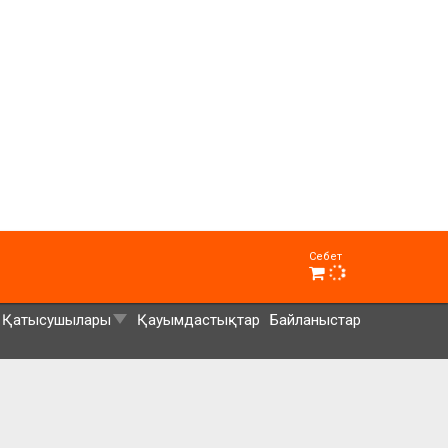
Себет
Қатысушылары
Қауымдастықтар
Байланыстар