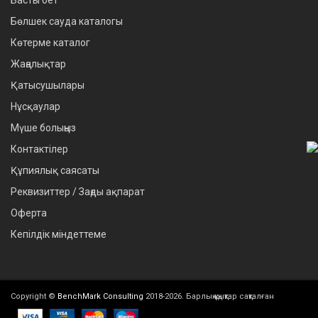
Бөлшек сауда каталогы
Көтерме каталог
Жаңалықтар
Қатысушылары
Нұсқаулар
Мүше болыңыз
Контактілер
Құпиялық саясаты
Реквизиттер / Заңды ақпарат
Оферта
Кепілдік міндеттеме
Copyright ©
BenchMark Consulting
2018-2026. Барлық құқықтар сақталған