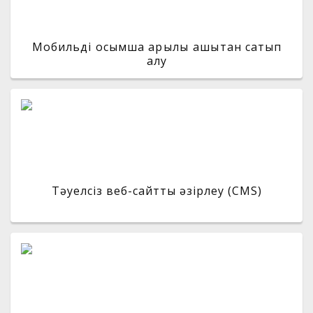
Мобильді қосымша арқылы қашықтан сатып
алу
Тәуелсіз веб-сайтты әзірлеу (CMS)