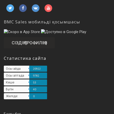
BMC Sales мобильді қосымшасы
СІЗДІҢ ПРОФИЛІҢІЗ
Статистика сайта
Осы айда
20922
Осы аптада
9782
Кеше
53
Бүгін
40
Желіде:
0
Басты бет