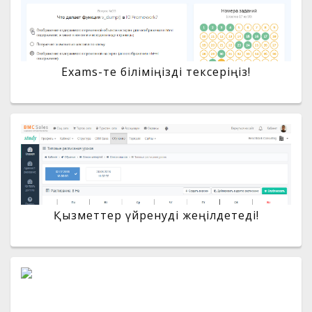
Exams-те біліміңізді тексеріңіз!
Қызметтер үйренуді жеңілдетеді!