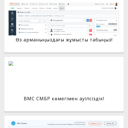
Өз арманыңыздағы жұмысты табыңыз!
BMC СМБР көмегімен қауіпсіздік!