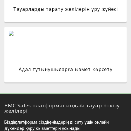
Тауарларды тарату желілерін құру жүйесі
Адал тұтынушыларға қызмет көрсету
BMC Sales платформасындағы тауар өткізу
желілері
Біздің платформа сіздің өнімдеріңізді сату үшін онлайн
дүкендер құру қызметтерін ұсынады