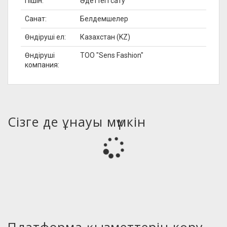
Пішін:
Әдеттегі сату
Санат:
Белдемшелер
Өндіруші ел:
Казахстан (KZ)
Өндіруші
ТОО "Sens Fashion"
компания:
Сізге де ұнауы мүмкін