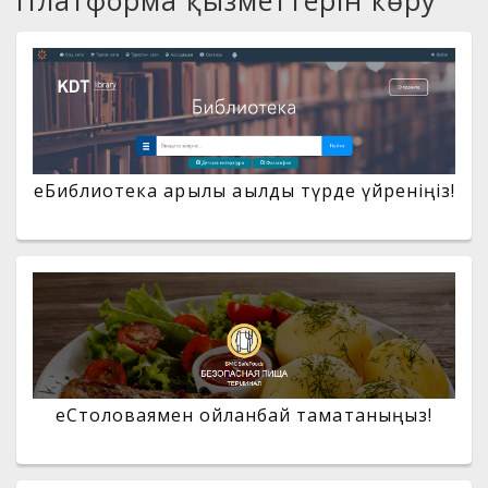
Платформа қызметтерін көру
eБиблиотека арқылы ақылды түрде үйреніңіз!
еСтоловаямен ойланбай тамақтаныңыз!